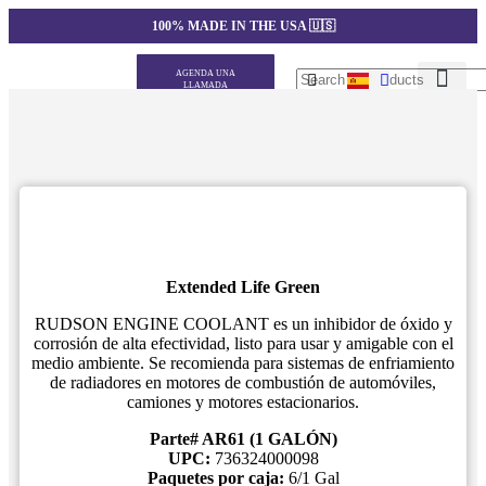
100% MADE IN THE USA 🇺🇸
AGENDA UNA
LLAMADA
Nuestros Produ
Marca Privada
Generador de coti
Extended Life Green
RUDSON ENGINE COOLANT es un inhibidor de óxido y
corrosión de alta efectividad, listo para usar y amigable con el
medio ambiente. Se recomienda para sistemas de enfriamiento
de radiadores en motores de combustión de automóviles,
camiones y motores estacionarios.
Parte# AR61 (1 GALÓN)
UPC:
736324000098
Paquetes por caja:
6/1 Gal