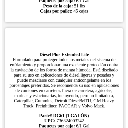
Paquetes por caja:
6/1 Gal
Peso de la caja:
51 lbs
Cajas por pallet:
45 cajas
Diesel Plus Extended Life
Formulado para proteger todos los metales del sistema de
enfriamiento y proporcionar una excelente protección contra
la cavitación de los forros de manga húmeda. Está diseñado
para su uso en aplicaciones de diésel ligeras y pesadas y
puede mezclarse con cualquier anticongelante en los
porcentajes preferidos. Se recomienda su uso en aplicaciones
de camiones en carretera, fuera de carretera, agrícolas,
marinas y estacionarias, incluyendo, pero no limitado a,
Caterpillar, Cummins, Detroit Diesel/MTU, GM Heavy
Truck, Freightliner, PACCAR y Volvo Mack.
Parte# DG61 (1 GALÓN)
UPC:
736324003242
Paquetes por caja:
6/1 Gal