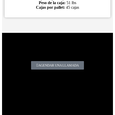
Peso de la caja:
51 lbs
Cajas por pallet:
45 cajas
¿Tienes alguna pregunta o comentario?
Sí necesitas productos químicos de alta calidad para los sectores
automotriz e industrial.
AGENDAR UNA LLAMADA
Productos Químicos Premium para los Sectores Automotriz e
Industrial.
Nuestros productos mejoran su negocio al ayudarle a fidelizar a
sus clientes, optimizar las operaciones y fortalecer su marca con
soluciones confiables y de alta calidad.