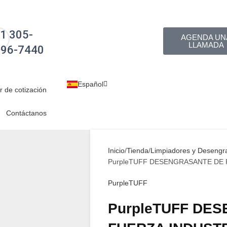
1 305-
AGENDA UN
LLAMADA
696-7440
Español
English
 de cotización
Contáctanos
Inicio
Tienda
Limpiadores y Desengr
PurpleTUFF DESENGRASANTE DE
PurpleTUFF
PurpleTUFF DE