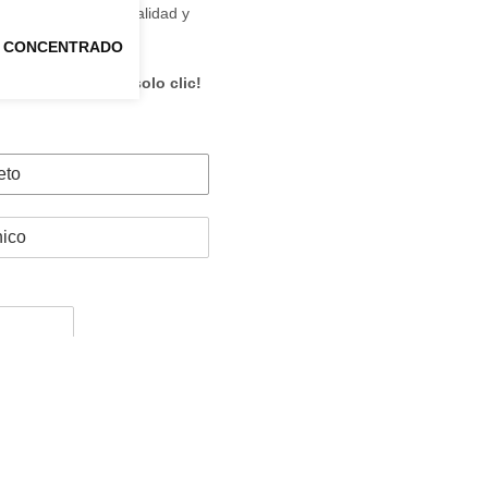
ciencia, mejorar la calidad y
ientes.
L CONCENTRADO
ue buscas con un solo clic!
a