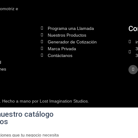
tomotriz e
Co
Programa una Llamada
Nuestros Productos
Generador de Cotización
i
Marca Privada
3
Contáctanos
3
d
nes
 Hecho a mano por Lost Imagination Studios.
uestro catálogo
tos
ciones que tu negocio necesita