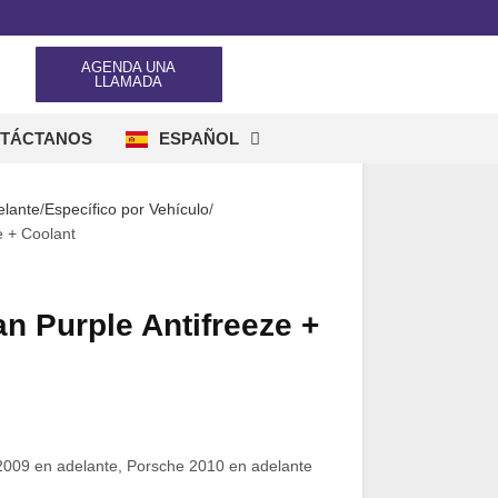
AGENDA UNA
LLAMADA
TÁCTANOS
ESPAÑOL
ENGLISH
elante
Específico por Vehículo
 + Coolant
 Purple Antifreeze +
2009 en adelante, Porsche 2010 en adelante