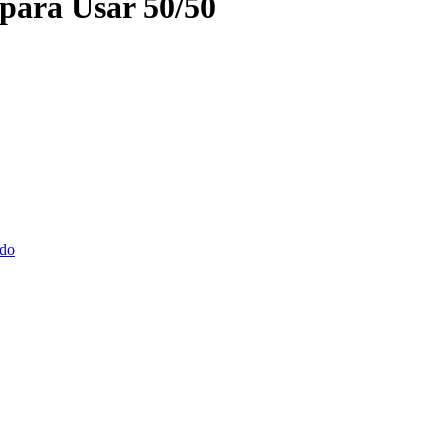
ara Usar 50/50
do