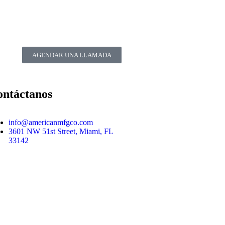
AGENDAR UNA LLAMADA
ontáctanos
info@americanmfgco.com
3601 NW 51st Street, Miami, FL
33142