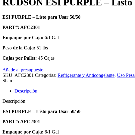
RUDSON ESI PURPLE – Listo p
ESI PURPLE – Listo para Usar 50/50
PART#: AFC2301
Empaque por Caja:
6/1 Gal
Peso de la Caja:
51 lbs
Cajas por Pallet:
45 Cajas
Añade al presupuesto
SKU:
AFC2301
Categorías:
Refrigerante y Anticongelante
,
Uso Pesa
Share:
Descripción
Descripción
ESI PURPLE – Listo para Usar 50/50
PART#: AFC2301
Empaque por Caja:
6/1 Gal