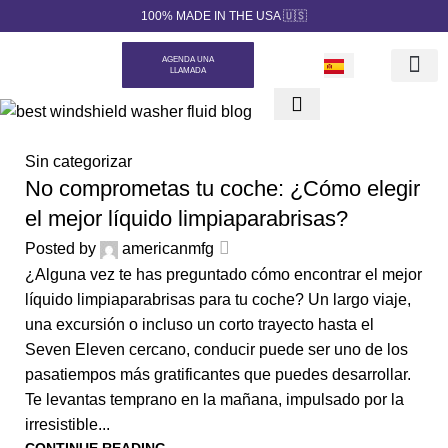
100% MADE IN THE USA 🇺🇸
AGENDA UNA
LLAMADA
Nuestros Pr
Marca Priva
Generador de c
Sin categorizar
No comprometas tu coche: ¿Cómo elegir
el mejor líquido limpiaparabrisas?
Posted by
americanmfg
¿Alguna vez te has preguntado cómo encontrar el mejor
líquido limpiaparabrisas para tu coche? Un largo viaje,
una excursión o incluso un corto trayecto hasta el
Seven Eleven cercano, conducir puede ser uno de los
pasatiempos más gratificantes que puedes desarrollar.
Te levantas temprano en la mañana, impulsado por la
irresistible...