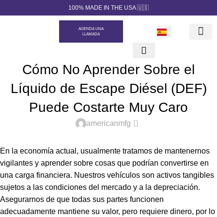
100% MADE IN THE USA 🇺🇸
AGENDA UNA
LLAMADA
Nuestros Pr
Marca Priva
Generador de c
SOLUCIONES QUÍMICAS PARA EL SECTOR AUTOMOTRIZ
,
Cómo No Aprender Sobre el
UNCATEGORIZED
Líquido de Escape Diésel (DEF)
Puede Costarte Muy Caro
0
americanmfg
En la economía actual, usualmente tratamos de mantenernos
vigilantes y aprender sobre cosas que podrían convertirse en
una carga financiera. Nuestros vehículos son activos tangibles
sujetos a las condiciones del mercado y a la depreciación.
Asegurarnos de que todas sus partes funcionen
adecuadamente mantiene su valor, pero requiere dinero, por lo