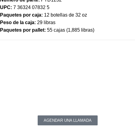
UPC:
7 36324 07832 5
Paquetes por caja:
12 botellas de 32 oz
Peso de la caja:
29 libras
Paquetes por pallet:
55 cajas (1,885 libras)
¿Tienes alguna pregunta o comentario?
Sí necesitas productos químicos de alta calidad para los
sectores automotriz e industrial.
AGENDAR UNA LLAMADA