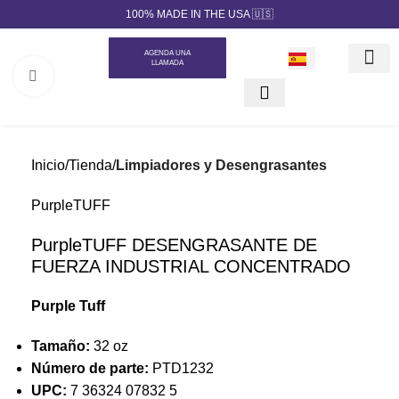
100% MADE IN THE USA 🇺🇸
AGENDA UNA
LLAMADA
Click to enlarge
Nuestros Pr
Marca Priva
Generador de c
Inicio
Tienda
Limpiadores y Desengrasantes
PurpleTUFF
PurpleTUFF DESENGRASANTE DE
FUERZA INDUSTRIAL CONCENTRADO
Purple Tuff
Tamaño:
32 oz
Número de parte:
PTD1232
UPC:
7 36324 07832 5