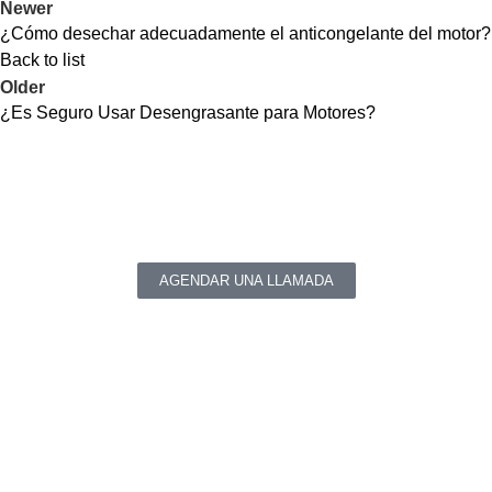
Newer
¿Cómo desechar adecuadamente el anticongelante del motor?
Back to list
Older
¿Es Seguro Usar Desengrasante para Motores?
¿Tienes alguna pregunta o comentario?
Sí necesitas productos químicos de alta calidad para los
sectores automotriz e industrial.
AGENDAR UNA LLAMADA
Productos Químicos Premium para los Sectores Automotriz
e Industrial.
Nuestros productos mejoran su negocio al ayudarle a
fidelizar a sus clientes, optimizar las operaciones y
fortalecer su marca con soluciones confiables y de alta