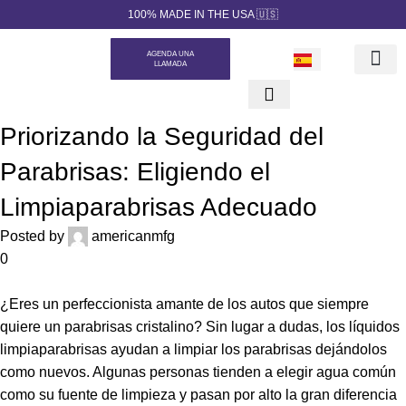
100% MADE IN THE USA 🇺🇸
AGENDA UNA
LLAMADA
Nuestros Pr
Marca Priva
Generador de c
SOLUCIONES QUÍMICAS PARA EL SECTOR AUTOMOTRIZ
Priorizando la Seguridad del
Parabrisas: Eligiendo el
Limpiaparabrisas Adecuado
Posted by
americanmfg
0
¿Eres un perfeccionista amante de los autos que siempre
quiere un parabrisas cristalino? Sin lugar a dudas, los líquidos
limpiaparabrisas ayudan a limpiar los parabrisas dejándolos
como nuevos. Algunas personas tienden a elegir agua común
como su fuente de limpieza y pasan por alto la gran diferencia