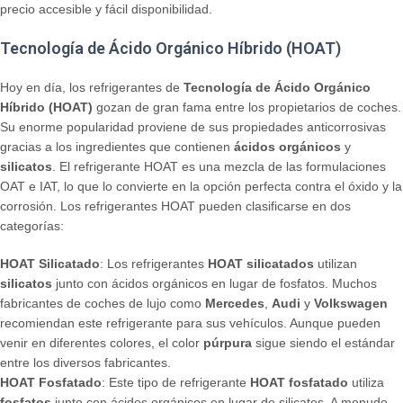
precio accesible y fácil disponibilidad.
Tecnología de Ácido Orgánico Híbrido (HOAT)
Hoy en día, los refrigerantes de
Tecnología de Ácido Orgánico
Híbrido (HOAT)
gozan de gran fama entre los propietarios de coches.
Su enorme popularidad proviene de sus propiedades anticorrosivas
gracias a los ingredientes que contienen
ácidos orgánicos
y
silicatos
. El refrigerante HOAT es una mezcla de las formulaciones
OAT e IAT, lo que lo convierte en la opción perfecta contra el óxido y la
corrosión. Los refrigerantes HOAT pueden clasificarse en dos
categorías:
HOAT Silicatado
: Los refrigerantes
HOAT silicatados
utilizan
silicatos
junto con ácidos orgánicos en lugar de fosfatos. Muchos
fabricantes de coches de lujo como
Mercedes
,
Audi
y
Volkswagen
recomiendan este refrigerante para sus vehículos. Aunque pueden
venir en diferentes colores, el color
púrpura
sigue siendo el estándar
entre los diversos fabricantes.
HOAT Fosfatado
: Este tipo de refrigerante
HOAT fosfatado
utiliza
fosfatos
junto con ácidos orgánicos en lugar de silicatos. A menudo