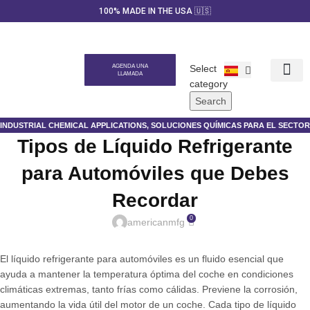
100% MADE IN THE USA 🇺🇸
AGENDA UNA
Select
LLAMADA
category
Nuestros Pr
Marca Priva
Generador de c
Search
INDUSTRIAL CHEMICAL APPLICATIONS
,
SOLUCIONES QUÍMICAS PARA EL SECTOR
Tipos de Líquido Refrigerante
AUTOMOTRIZ
,
UNCATEGORIZED
para Automóviles que Debes
Recordar
0
americanmfg
El líquido refrigerante para automóviles es un fluido esencial que
ayuda a mantener la temperatura óptima del coche en condiciones
climáticas extremas, tanto frías como cálidas. Previene la corrosión,
aumentando la vida útil del motor de un coche. Cada tipo de líquido