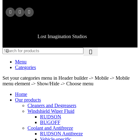
Copyright © 2025 American MFG CO All rights reserved.
Handcrafted by
Lost Imagination Studios
Menu
Categories
Set your categories menu in Header builder -> Mobile -> Mobile
menu element -> Show/Hide -> Choose menu
Home
Our products
Cleaners and Degreasers
Windshield Wiper Fluid
RUDSON
BUGOFF
Coolant and Antifreeze
RUDSON Antifreeze
Vehicle-specific