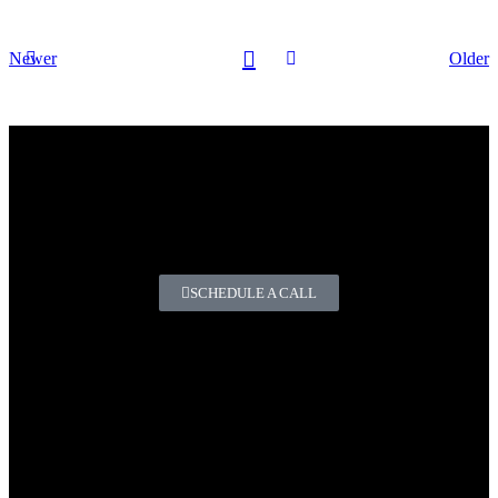
Newer
Older
Do you have any questions or
comments?
If you need high-quality chemicals for the automotive and
industrial sectors.
SCHEDULE A CALL
Premium Automotive and Industrial Chemicals.
Our products enhance your business by helping you build
customer loyalty, streamline operations, and strengthen your
offering with reliable, high-quality solutions.