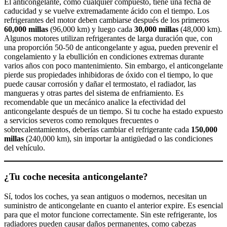
El anticongelante, como cualquier compuesto, tiene una fecha de
caducidad y se vuelve extremadamente ácido con el tiempo. Los
refrigerantes del motor deben cambiarse después de los primeros
60,000 millas
(96,000 km) y luego cada
30,000 millas
(48,000 km).
Algunos motores utilizan refrigerantes de larga duración que, con
una proporción 50-50 de anticongelante y agua, pueden prevenir el
congelamiento y la ebullición en condiciones extremas durante
varios años con poco mantenimiento. Sin embargo, el anticongelante
pierde sus propiedades inhibidoras de óxido con el tiempo, lo que
puede causar corrosión y dañar el termostato, el radiador, las
mangueras y otras partes del sistema de enfriamiento. Es
recomendable que un mecánico analice la efectividad del
anticongelante después de un tiempo. Si tu coche ha estado expuesto
a servicios severos como remolques frecuentes o
sobrecalentamientos, deberías cambiar el refrigerante cada
150,000
millas
(240,000 km), sin importar la antigüedad o las condiciones
del vehículo.
¿Tu coche necesita anticongelante?
Sí, todos los coches, ya sean antiguos o modernos, necesitan un
suministro de anticongelante en cuanto el anterior expire. Es esencial
para que el motor funcione correctamente. Sin este refrigerante, los
radiadores pueden causar daños permanentes, como cabezas